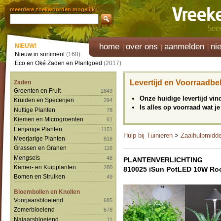
meerdere zoekwoorden mogelijk
home
over ons
aanmelden
ni
NIEUW!
Nieuw in sortiment
(160)
Eco en Oké Zaden en Plantgoed
(2017)
Levertijd en Voorraadbe
Zaden
Groenten en Fruit
2843
Onze huidige levertijd vi
Kruiden en Specerijen
294
Is alles op voorraad wat je
Nuttige Planten
78
Kiemen en Microgroenten
61
Eenjarige Planten
1151
Hulp bij Tuinieren
>
Zaaihulpmidd
Meerjarige Planten
816
Grassen en Granen
116
Mengsels
48
PLANTENVERLICHTING
Kamer- en Kuipplanten
280
810025 iSun PotLED 10W Ro
Bomen en Struiken
49
Bloembollen en Knollen
Voorjaarsbloeiend
685
Zomerbloeiend
678
Najaarsbloeiend
11