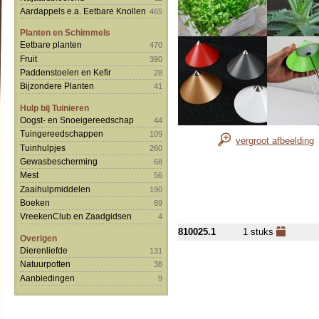
Aardappels e.a. Eetbare Knollen
465
Planten en Schimmels
Eetbare planten
470
Fruit
390
Paddenstoelen en Kefir
28
Bijzondere Planten
41
Hulp bij Tuinieren
Oogst- en Snoeigereedschap
44
Tuingereedschappen
109
vergroot afbeelding
Tuinhulpjes
260
Gewasbescherming
68
Mest
56
Zaaihulpmiddelen
190
Boeken
89
VreekenClub en Zaadgidsen
4
810025.1
1 stuks
Overigen
Dierenliefde
131
Natuurpotten
38
Aanbiedingen
9