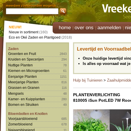
meerdere zoekwoorden mogelijk
home
over ons
aanmelden
ni
NIEUW!
Nieuw in sortiment
(160)
Eco en Oké Zaden en Plantgoed
(2018)
Levertijd en Voorraadbe
Zaden
Groenten en Fruit
2843
Onze huidige levertijd vi
Kruiden en Specerijen
294
Is alles op voorraad wat je
Nuttige Planten
78
Kiemen en Microgroenten
61
Eenjarige Planten
1151
Hulp bij Tuinieren
>
Zaaihulpmidd
Meerjarige Planten
816
Grassen en Granen
116
Mengsels
48
PLANTENVERLICHTING
Kamer- en Kuipplanten
280
810005 iSun PotLED 7W Roo
Bomen en Struiken
49
Bloembollen en Knollen
Voorjaarsbloeiend
685
Zomerbloeiend
678
Najaarsbloeiend
11