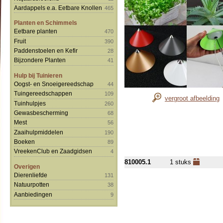
Aardappels e.a. Eetbare Knollen
465
Planten en Schimmels
Eetbare planten
470
Fruit
390
Paddenstoelen en Kefir
28
Bijzondere Planten
41
Hulp bij Tuinieren
Oogst- en Snoeigereedschap
44
Tuingereedschappen
109
vergroot afbeelding
Tuinhulpjes
260
Gewasbescherming
68
Mest
56
Zaaihulpmiddelen
190
Boeken
89
VreekenClub en Zaadgidsen
4
810005.1
1 stuks
Overigen
Dierenliefde
131
Natuurpotten
38
Aanbiedingen
9