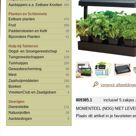
Aardappels e.a. Eetbare Knollen
465
Planten en Schimmels
Eetbare planten
470
Fruit
390
Paddenstoelen en Kefir
28
Bijzondere Planten
41
Hulp bij Tuinieren
Oogst- en Snoeigereedschap
44
Tuingereedschappen
109
Tuinhulpjes
260
Gewasbescherming
68
Mest
56
Zaaihulpmiddelen
190
vergroot afbeelding
Boeken
89
VreekenClub en Zaadgidsen
4
809385.1
inclusief 5 zakjes
Overigen
Dierenliefde
131
MOMENTEEL (NOG) NIET LEVE
Natuurpotten
38
Plaats dit artikel in je favorieten
Aanbiedingen
9