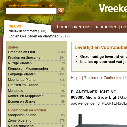
meerdere zoekwoorden mogelijk
home
over ons
aanmelden
ni
NIEUW!
Nieuw in sortiment
(160)
Eco en Oké Zaden en Plantgoed
(2017)
Levertijd en Voorraadbe
Zaden
Groenten en Fruit
2843
Onze huidige levertijd vi
Kruiden en Specerijen
294
Is alles op voorraad wat je
Nuttige Planten
78
Kiemen en Microgroenten
61
Eenjarige Planten
1151
Hulp bij Tuinieren
>
Zaaihulpmidd
Meerjarige Planten
816
Grassen en Granen
116
Mengsels
48
PLANTENVERLICHTING
Kamer- en Kuipplanten
280
809385 Micro Grow Light Ga
Bomen en Struiken
49
ook wel genoemd: PLANTENSO
Bloembollen en Knollen
Voorjaarsbloeiend
685
Zomerbloeiend
678
Najaarsbloeiend
11