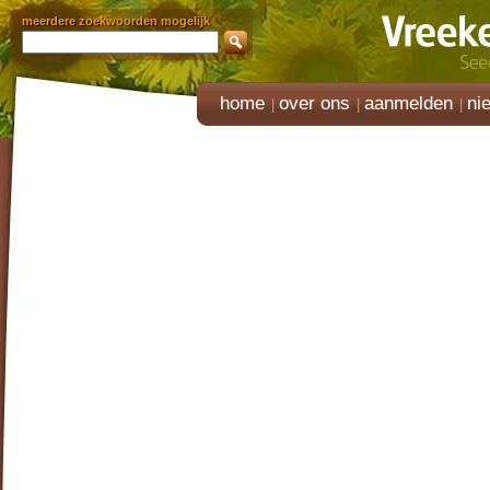
meerdere zoekwoorden mogelijk
home
over ons
aanmelden
ni