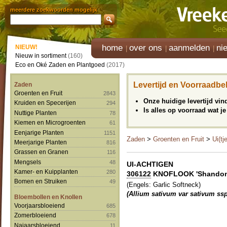
meerdere zoekwoorden mogelijk
home
over ons
aanmelden
ni
NIEUW!
Nieuw in sortiment
(160)
Eco en Oké Zaden en Plantgoed
(2017)
Levertijd en Voorraadbe
Zaden
Groenten en Fruit
2843
Onze huidige levertijd vi
Kruiden en Specerijen
294
Is alles op voorraad wat je
Nuttige Planten
78
Kiemen en Microgroenten
61
Eenjarige Planten
1151
Zaden
>
Groenten en Fruit
>
Ui(tj
Meerjarige Planten
816
Grassen en Granen
116
Mengsels
48
UI-ACHTIGEN
Kamer- en Kuipplanten
280
306122
KNOFLOOK 'Shandon
Bomen en Struiken
49
(Engels: Garlic Softneck)
(Allium sativum var sativum ssp
Bloembollen en Knollen
Voorjaarsbloeiend
685
Zomerbloeiend
678
Najaarsbloeiend
11