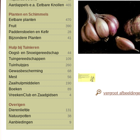
Aardappels e.a. Eetbare Knollen
465
Planten en Schimmels
Eetbare planten
470
Fruit
390
Paddenstoelen en Kefir
28
Bijzondere Planten
41
Hulp bij Tuinieren
Oogst- en Snoeigereedschap
44
Tuingereedschappen
109
Tuinhulpjes
260
Gewasbescherming
68
Mest
56
Zaaihulpmiddelen
190
Boeken
89
vergroot afbeelding
VreekenClub en Zaadgidsen
4
Overigen
Dierenliefde
131
Natuurpotten
38
Aanbiedingen
9