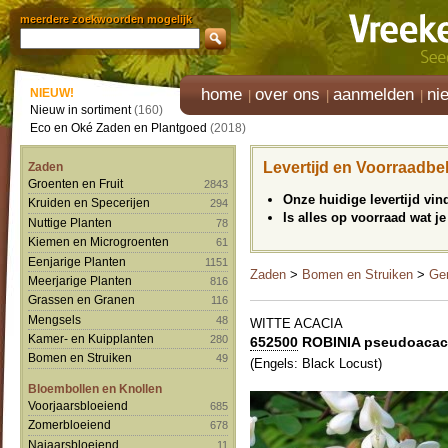
meerdere zoekwoorden mogelijk
home
over ons
aanmelden
ni
NIEUW!
Nieuw in sortiment
(160)
Eco en Oké Zaden en Plantgoed
(2018)
Levertijd en Voorraadbe
Zaden
Groenten en Fruit
2843
Onze huidige levertijd vi
Kruiden en Specerijen
294
Is alles op voorraad wat je
Nuttige Planten
78
Kiemen en Microgroenten
61
Eenjarige Planten
1151
Zaden
>
Bomen en Struiken
>
Ge
Meerjarige Planten
816
Grassen en Granen
116
Mengsels
48
WITTE ACACIA
Kamer- en Kuipplanten
280
652500
ROBINIA pseudoacac
Bomen en Struiken
49
(Engels: Black Locust)
Bloembollen en Knollen
Voorjaarsbloeiend
685
Zomerbloeiend
678
Najaarsbloeiend
11