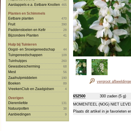
Aardappels e.a. Eetbare Knollen
465
Planten en Schimmels
Eetbare planten
470
Fruit
390
Paddenstoelen en Kefir
28
Bijzondere Planten
41
Hulp bij Tuinieren
Oogst- en Snoeigereedschap
44
Tuingereedschappen
109
Tuinhulpjes
260
Gewasbescherming
68
Mest
56
Zaaihulpmiddelen
190
vergroot afbeelding
Boeken
89
VreekenClub en Zaadgidsen
4
652500
300 zaden (5 g)
Overigen
Dierenliefde
131
MOMENTEEL (NOG) NIET LEVE
Natuurpotten
38
Plaats dit artikel in je favorieten
Aanbiedingen
9