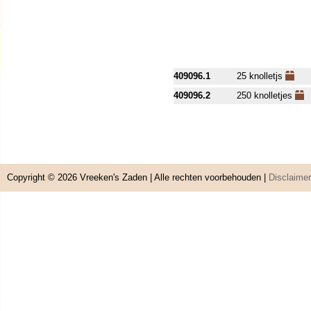
409096.1
25 knolletjs
409096.2
250 knolletjes
Copyright © 2026
Vreeken's Zaden
| Alle rechten voorbehouden |
Disclaimer