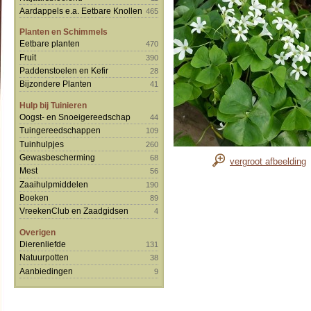
Aardappels e.a. Eetbare Knollen
465
Planten en Schimmels
Eetbare planten
470
Fruit
390
Paddenstoelen en Kefir
28
Bijzondere Planten
41
Hulp bij Tuinieren
Oogst- en Snoeigereedschap
44
Tuingereedschappen
109
Tuinhulpjes
260
Gewasbescherming
68
vergroot afbeelding
Mest
56
Zaaihulpmiddelen
190
Boeken
89
VreekenClub en Zaadgidsen
4
Overigen
Dierenliefde
131
Natuurpotten
38
Aanbiedingen
9