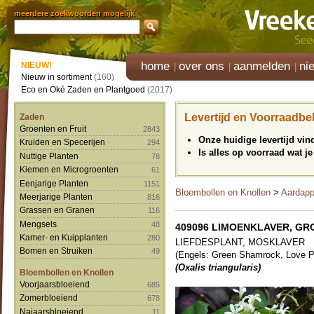
meerdere zoekwoorden mogelijk
home
over ons
aanmelden
ni
NIEUW!
Nieuw in sortiment
(160)
Eco en Oké Zaden en Plantgoed
(2017)
Levertijd en Voorraadbe
Zaden
Groenten en Fruit
2843
Onze huidige levertijd vi
Kruiden en Specerijen
294
Is alles op voorraad wat je
Nuttige Planten
78
Kiemen en Microgroenten
61
Eenjarige Planten
1151
Bloembollen en Knollen
>
Aardapp
Meerjarige Planten
816
Grassen en Granen
116
Mengsels
48
409096 LIMOENKLAVER, GRO
Kamer- en Kuipplanten
280
LIEFDESPLANT, MOSKLAVER
Bomen en Struiken
49
(Engels: Green Shamrock, Love P
(Oxalis triangularis)
Bloembollen en Knollen
Voorjaarsbloeiend
685
Zomerbloeiend
678
Najaarsbloeiend
11