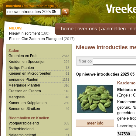
meerdere zoekwoorden mogelijk
home
over ons
aanmelden
ni
NIEUW!
Nieuw in sortiment
(160)
Eco en Oké Zaden en Plantgoed
(2017)
Nieuwe introducties me
Zaden
Groenten en Fruit
2843
filter op
Kruiden en Specerijen
294
Nuttige Planten
78
Kiemen en Microgroenten
61
Op
nieuwe introducties 2025 05
Eenjarige Planten
1151
Kardem
Meerjarige Planten
816
Elettari
Grassen en Granen
116
(Engels:
C
Mengsels
48
Kardemom w
Kamer- en Kuipplanten
280
gebruik. N
Bomen en Struiken
49
gerechten. 
Bloembollen en Knollen
gehele tro
meer info
Voorjaarsbloeiend
685
vruchtjes,
Leverings
mild, bitt
Zomerbloeiend
678
347530
desserts, c
Najaarsbloeiend
11