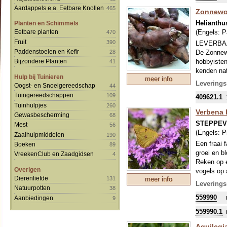
alles geef
Aardappels e.a. Eetbare Knollen
465
Zonnewor
Binnen de 
Helianthu
Planten en Schimmels
reguleren,
(Engels:
P
Eetbare planten
470
vooral op 
Fruit
390
hartverste
LEVERBAA
Paddenstoelen en Kefir
28
Let op: de 
De Zonnewo
zomer moge
hobbyisten
Bijzondere Planten
41
kenden nat
Hulp bij Tuinieren
meer info
met een pu
Levering
Oogst- en Snoeigereedschap
44
zoals aard
Tuingereedschappen
109
409621.1
Verschil m
Tuinhulpjes
260
bloei! Laat
Verbena 
Gewasbescherming
68
directe be
STEPPE
Mest
verplaatst 
56
(Engels:
P
voorjaar n
Zaaihulpmiddelen
190
Een fraai 
Boeken
89
groei en b
VreekenClub en Zaadgidsen
4
Reken op e
Overigen
vogels op 
Dierenliefde
131
meer info
winters za
Leverings
Natuurpotten
38
559990
Aanbiedingen
9
559990.1
Aquilegi