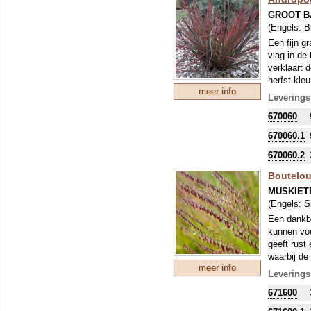
GROOT 
(Engels:
B
Een fijn g
vlag in de
verklaart 
herfst kleu
meer info
de plant h
Leverings
670060
670060.1
670060.2
Boutelou
MUSKIET
(Engels:
S
Een dankba
kunnen voo
geeft rust
waarbij de
meer info
kan de blo
Leverings
Vogels smu
671600
nestmateri