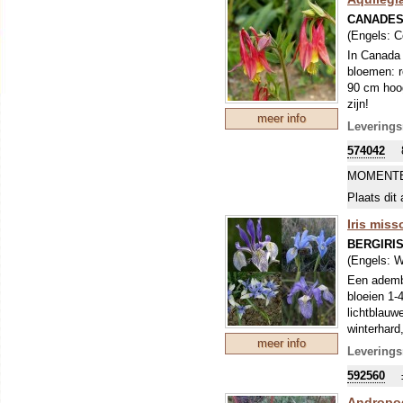
CANADES
(Engels:
C
In Canada 
bloemen: r
90 cm hoog
zijn!
meer info
Typerend v
Leverings
dubbele ke
574042
MOMENTE
Plaats dit 
Iris miss
BERGIRI
(Engels:
W
Een adembe
bloeien 1-4
lichtblauw
winterhard
meer info
gebruik(t)e
Leverings
592560
Andropog