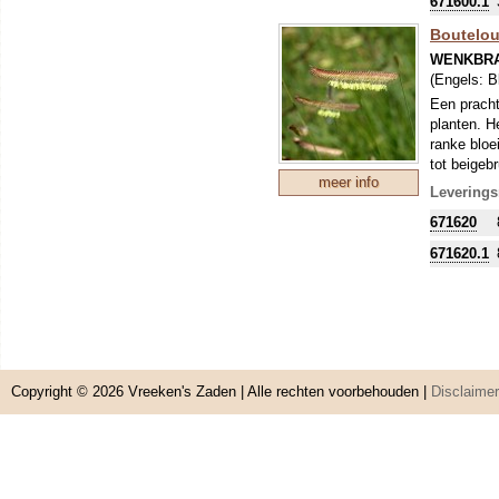
671600.1
Boutelou
WENKBRA
(Engels:
B
Een pracht
planten. H
ranke bloe
tot beigeb
meer info
of ook wel
Leverings
671620
671620.1
Copyright © 2026
Vreeken's Zaden
| Alle rechten voorbehouden |
Disclaimer