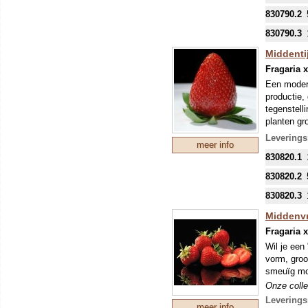
eventuele 
830790.2
830790.3
Middentij
Fragaria 
Een modern
productie,
tegenstell
planten gr
Onze colle
Leverings
meer info
mondjesmaat
830820.1
nieuwe tee
mei kunnen
830820.2
eventuele 
830820.3
Middenvr
Fragaria 
Wil je een
vorm, groo
smeuïg mon
Onze colle
mondjesmaat
Levering
meer info