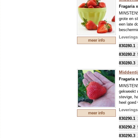
Fragaria 
MINSTENS 
grote en s
een late d
beschermin
Onze colle
Leverings
meer info
mondjesmaa
830280.1
welke in s
830280.2
830280.3
Middentij
Fragaria 
MINSTENS
gekweekt d
stevige, h
heel goed 
stevige vr
Leverings
meer info
zoals Port
830290.1
nietwaar?
Onze colle
830290.2
mondjesmaat
830290.3
nieuwe tee