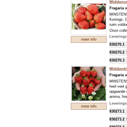
Middenvr
Fragaria 
Dit robuus
presteren 
MINSTENS
grauwe sch
Konings, G
tuin.
ruim voldo
Onze colle
Onze colle
mondjesmaa
mondjesmaa
Leverings
meer info
welke in s
welke in s
830270.1
830270.2
830270.3
Middentij
Fragaria 
MINSTENS 
heel veel 
opgaande g
aroma, hoe
je ze binn
Leverings
meer info
Onze colle
830273.1
mondjesmaa
welke in s
830273.2