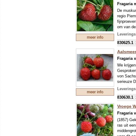
Fragaria 
De muskusa
regio Piem
fijnproeve
om van dez
zeer delic
Leverings
meer info
kruidig ar
830625.1
een mengse
een bestui
Aalsmeer
worden ong
Fragaria 
wilde teel
We krijgen
Onze colle
Gesproken 
mondjesmaat
von Sachse
nieuwe tee
serieuze D
mei kunnen
langst in 
eventuele 
Leverings
meer info
weer belan
830630.1
De vrij kl
zeer zacht
Vroege Wi
zure nasma
Fragaria v
OP DE FO
(1857) Gek
Onze colle
ras uit ee
mondjesmaat
middengrot
nieuwe tee