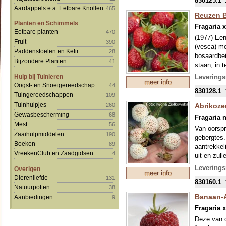
830125.1
Aardappels e.a. Eetbare Knollen
465
Reuzen B
Planten en Schimmels
Fragaria 
Eetbare planten
470
(1977) Een
Fruit
390
(vesca) me
Paddenstoelen en Kefir
28
bosaardbei
Bijzondere Planten
41
staan, in 
middelgrot
Hulp bij Tuinieren
Leverings
meer info
Onze colle
Oogst- en Snoeigereedschap
44
830128.1
mondjesmaa
Tuingereedschappen
109
welke in s
Tuinhulpjes
260
Abrikoze
Gewasbescherming
68
Fragaria n
Mest
56
Van oorspr
Zaaihulpmiddelen
190
gebergtes.
Boeken
89
aantrekkel
VreekenClub en Zaadgidsen
4
uit en zull
de perzik 
Leverings
Overigen
meer info
Onze colle
Dierenliefde
131
830160.1
mondjesmaa
Natuurpotten
38
welke in s
Banaan-A
Aanbiedingen
9
Fragaria 
Deze van o