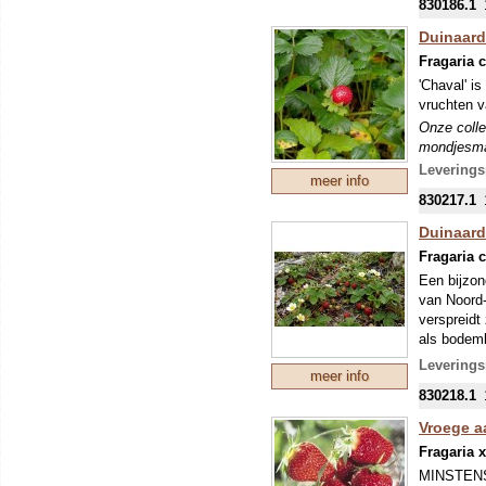
830186.1
Duinaard
Fragaria 
'Chaval' i
vruchten v
Onze colle
mondjesmaa
welke in s
Leverings
meer info
830217.1
Duinaard
Fragaria 
Een bijzon
van Noord-
verspreidt 
als bodem
Leverings
meer info
In het voo
830218.1
botanische
staat beke
Vroege aa
belangrijk
Fragaria 
Onze colle
MINSTENS 
mondjesmaa