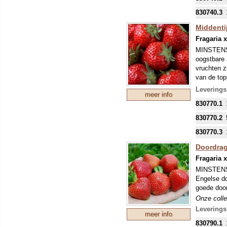
geplukt wo
conservere
830740.3
Senga Seng
Middenti
geplukt, i
Fragaria 
Ook “verdw
plastic of 
MINSTENS
oogstbare 
Onze colle
vruchten z
mondjesmaat
van de top
nieuwe tee
misvorming
mei kunnen
Leverings
meer info
eventuele 
Onze colle
830770.1
mondjesmaat
nieuwe tee
830770.2
mei kunnen
830770.3
eventuele 
Doordrag
Fragaria 
MINSTENS
Engelse do
goede door
Onze colle
mondjesmaat
Leverings
meer info
nieuwe tee
830790.1
mei kunnen