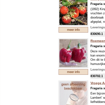
Fragaria 
(1892) Kin
vruchten z
doorbraak 
afgeplat, 
groeikrach
Leverings
meer info
Onze colle
830690.1
mondjesmaat
nieuwe tee
Roemeens
mei kunnen
Fragaria 
eventuele 
Deze reuze
kan enorm 
Om dit te 
humusrijke
nooit droo
Leverings
meer info
deze bakke
830702.1
weg om all
van de buu
Vroege A
Onze colle
Fragaria 
mondjesmaat
Een bijzon
nieuwe tee
Lambert’ w
mei kunnen
liefhebber
eventuele 