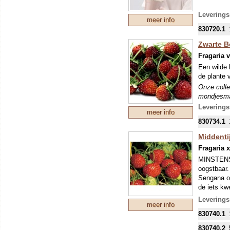
De vruchte
Leverings
meer info
vruchtvlee
830720.1
zoete en a
rijpend ra
Zwarte B
Onze colle
Fragaria 
mondjesmaat
Een wilde 
nieuwe tee
de plante 
mei kunnen
eventuele 
Onze colle
mondjesmaat
nieuwe tee
Leverings
meer info
mei kunnen
830734.1
eventuele 
Middenti
Fragaria 
MINSTENS
oogstbaar.
Sengana o
de iets kwe
consumptie
Leverings
meer info
met veel b
830740.1
groot. De 
Dat geeft 
830740.2