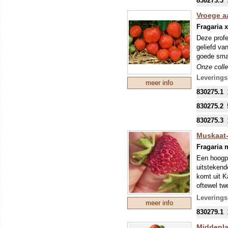
830273.3
Vroege aa
Fragaria 
Deze profe
geliefd va
goede smaa
Onze colle
mondjesmaa
Leverings
meer info
welke in s
830275.1
830275.2
830275.3
Muskaat-
Fragaria 
Een hoogpr
uitstekend
komt uit K
oftewel tw
Onze colle
Leverings
meer info
mondjesmaa
830279.1
welke in s
Middenlat