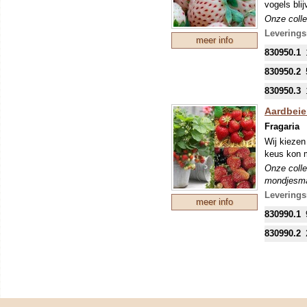
vogels bli
Onze colle
mondjesmaat
Leverings
meer info
nieuwe tee
830950.1
mei kunnen
eventuele 
830950.2
830950.3
Aardbeie
Fragaria
Wij kiezen
keus kon m
Onze colle
mondjesmaat
nieuwe tee
Leverings
meer info
mei kunnen
830990.1
eventuele 
830990.2