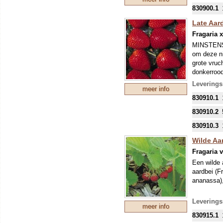
nieuwe tee
830900.1
mei kunnen
eventuele 
Late Aar
Fragaria 
MINSTENS
om deze ni
grote vruc
donkerrood
ras weinig
Leverings
meer info
Onze colle
830910.1
mondjesmaat
nieuwe tee
830910.2
mei kunnen
830910.3
eventuele 
Wilde Aar
Fragaria v
Een wilde 
aardbei (F
ananassa),
De planten
Leverings
meer info
en uitstek
830915.1
bloemen, g