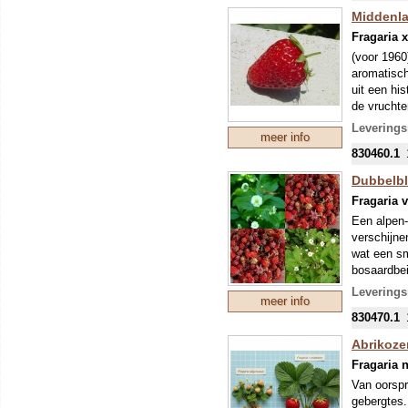
mondjesmaat
Middenla
nieuwe tee
Fragaria 
mei kunnen
(voor 1960
eventuele 
aromatisc
uit een hi
de vruchte
Onze colle
Levering
meer info
mondjesmaat
830460.1
nieuwe tee
mei kunnen
Dubbelblo
eventuele 
Fragaria 
Een alpen-
verschijnen
wat een sm
bosaardbei
Onze colle
Levering
meer info
mondjesmaat
830470.1
nieuwe tee
mei kunnen
Abrikozen
eventuele 
Fragaria n
Van oorspr
gebergtes.