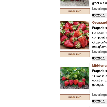
groot als d
Onze colle
Leverings
meer info
mondjesmaa
830255.1
welke in s
Geuraard
Fragaria 
De naam “g
compositie
Onze colle
mondjesmaa
welke in s
Leverings
meer info
830260.1
Middenvr
Fragaria 
'Dukat' is
oogst en z
geoogst.
De aardbei
Leverings
meer info
mooie, lich
830265.1
zeer zoete
uitstekend