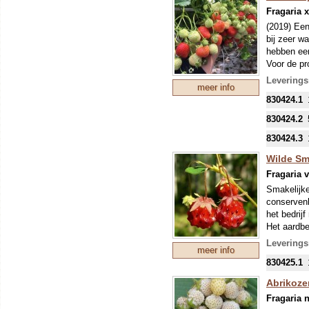
Fragaria 
(2019) Een
bij zeer w
hebben een
Voor de pr
verschille
Leverings
meer info
goed tegen
830424.1
Onze colle
mondjesmaat
830424.2
nieuwe tee
830424.3
mei kunnen
eventuele 
Wilde Smu
Fragaria v
Smakelijke
conservenb
het bedrij
Het aardbe
raakte van
Leverings
meer info
vermoedeli
830425.1
geweldig l
wereld wee
Abrikoze
vruchten z
Fragaria n
steenrood 