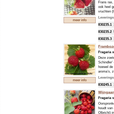
Frans ras,
welke in s
ook heel g
vruchten (
vruchten, 
Leverings
meer info
die al veel
830235.1
We vonden 
van smaak 
830235.2
een vroeg 
avond nog 
830235.3
zou de sma
Framboze
Onze colle
Fragaria 
mondjesmaa
Deze zoete
welke in s
Schindler’
hoewel de 
aroma’s, z
voor bestu
Leverings
meer info
Kweker: Pr
830245.1
Onze colle
mondjesmaa
Wijngaar
welke in s
Fragaria v
Oorspronke
houdt van 
Olbricht) 