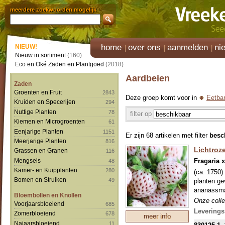
meerdere zoekwoorden mogelijk
home
over ons
aanmelden
ni
NIEUW!
Nieuw in sortiment
(160)
Eco en Oké Zaden en Plantgoed
(2018)
Aardbeien
Zaden
Groenten en Fruit
2843
Deze groep komt voor in
Eetbar
Kruiden en Specerijen
294
Nuttige Planten
78
filter op
Kiemen en Microgroenten
61
Eenjarige Planten
1151
Er zijn 68 artikelen met filter
besc
Meerjarige Planten
816
Lichtroz
Grassen en Granen
116
Fragaria 
Mengsels
48
Kamer- en Kuipplanten
280
(ca. 1750)
Bomen en Struiken
49
planten ge
ananassmaa
Bloembollen en Knollen
Onze colle
Voorjaarsbloeiend
685
mondjesmaa
Leverings
Zomerbloeiend
678
meer info
welke in s
Najaarsbloeiend
11