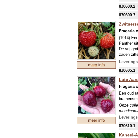
eventuele 
830600.2
830600.3
Zwitserse
Fragaria 
(1914) Een
Panther ui
De vrij gr
zaden zitt
Onze colle
Leverings
meer info
mondjesmaat
830605.1
nieuwe tee
mei kunnen
Late Aard
eventuele 
Fragaria 
Een oud ra
bramensmaa
Onze colle
mondjesmaat
nieuwe tee
Leverings
meer info
mei kunnen
830610.1
eventuele 
Kaneel-A