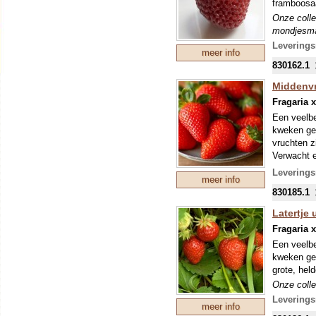
framboosaa
Onze colle
mondjesmaa
welke in s
Leverings
meer info
830162.1
Middenvr
Fragaria 
Een veelbe
kweken ges
vruchten z
Verwacht e
Onze colle
Leverings
meer info
mondjesmaa
830185.1
welke in s
Latertje 
Fragaria 
Een veelbe
kweken ges
grote, hel
Onze colle
mondjesmaa
Leverings
meer info
welke in s