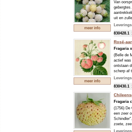
sterk geur
Van oorspr
ingezonken
gebergtes.
uitlopers z
aantrekkel
uit en zull
Onze colle
de perzik 
mondjesmaat
Leverings
meer info
nieuwe tee
Onze colle
830428.1
mei kunnen
mondjesmaat
eventuele 
nieuwe tee
Rosé-aar
mei kunnen
Fragaria 
eventuele 
(Belle de 
actief was
ontstaan d
scherp af 
De aparte 
Leverings
meer info
nog steeds
830430.1
Onze colle
mondjesmaat
Chileense
nieuwe tee
Fragaria 
mei kunnen
(1756) De 
eventuele 
een zeer o
Schindler"
zoete, zee
wordt door
Leverings