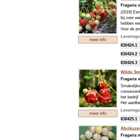
Fragaria 
(2019) Een
bij zeer w
hebben een
Voor de pr
verschille
Leverings
meer info
goed tegen
830424.1
Onze colle
mondjesmaat
830424.2
nieuwe tee
830424.3
mei kunnen
eventuele 
Wilde Smu
Fragaria v
Smakelijke
conservenb
het bedrij
Het aardbe
raakte van
Leverings
meer info
vermoedeli
830425.1
geweldig l
wereld wee
Abrikoze
vruchten z
Fragaria n
steenrood 