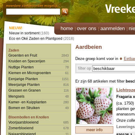
meerdere zoekwoorden mogelijk
home
over ons
aanmelden
ni
NIEUW!
Nieuw in sortiment
(160)
Eco en Oké Zaden en Plantgoed
(2018)
Aardbeien
Zaden
Groenten en Fruit
2843
Deze groep komt voor in
Eetbar
Kruiden en Specerijen
294
Nuttige Planten
78
filter op
Kiemen en Microgroenten
61
Eenjarige Planten
1151
Er zijn 68 artikelen met filter
besc
Meerjarige Planten
816
Lichtroz
Grassen en Granen
116
Fragaria 
Mengsels
48
Kamer- en Kuipplanten
280
(ca. 1750)
Bomen en Struiken
49
planten ge
ananassmaa
Bloembollen en Knollen
Onze colle
Voorjaarsbloeiend
685
mondjesmaa
Leverings
Zomerbloeiend
678
meer info
welke in s
Najaarsbloeiend
11