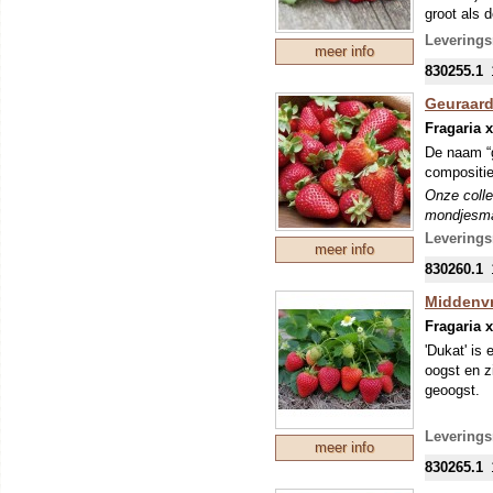
groot als d
Onze colle
Leverings
meer info
mondjesmaa
830255.1
welke in s
Geuraard
Fragaria 
De naam “g
compositie
Onze colle
mondjesmaa
welke in s
Leverings
meer info
830260.1
Middenvr
Fragaria 
'Dukat' is
oogst en z
geoogst.
De aardbei
Leverings
meer info
mooie, lich
830265.1
zeer zoete
uitstekend