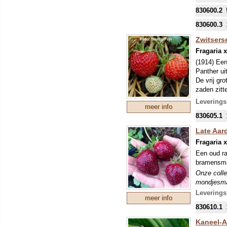
eventuele 
830600.2
830600.3
Zwitserse
Fragaria 
(1914) Een
Panther ui
De vrij gr
zaden zitt
Onze colle
Leverings
meer info
mondjesmaat
830605.1
nieuwe tee
mei kunnen
Late Aard
eventuele 
Fragaria 
Een oud ra
bramensmaa
Onze colle
mondjesmaat
nieuwe tee
Leverings
meer info
mei kunnen
830610.1
eventuele 
Kaneel-A