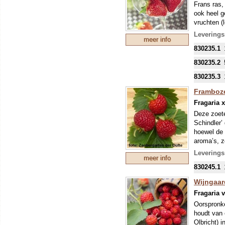
Frans ras,
welke in s
ook heel g
vruchten (
vruchten, 
Leverings
meer info
die al veel
830235.1
We vonden 
van smaak 
830235.2
een vroeg 
avond nog 
830235.3
zou de sma
Framboze
Onze colle
Fragaria 
mondjesmaa
Deze zoete
welke in s
Schindler’
hoewel de 
aroma’s, z
voor bestu
Leverings
meer info
Kweker: Pr
830245.1
Onze colle
mondjesmaa
Wijngaar
welke in s
Fragaria v
Oorspronke
houdt van 
Olbricht) 