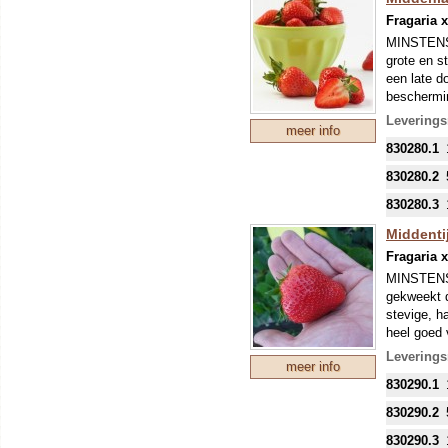
Fragaria 
MINSTENS 
grote en s
een late d
beschermin
Onze colle
Leverings
meer info
mondjesmaa
830280.1
welke in s
830280.2
830280.3
Middentij
Fragaria 
MINSTENS
gekweekt d
stevige, h
heel goed 
stevige vr
Leverings
meer info
zoals Port
830290.1
nietwaar?
Onze colle
830290.2
mondjesmaat
830290.3
nieuwe tee