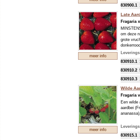
nieuwe tee
830900.1
mei kunnen
eventuele 
Late Aar
Fragaria 
MINSTENS
om deze ni
grote vruc
donkerrood
ras weinig
Leverings
meer info
Onze colle
830910.1
mondjesmaat
nieuwe tee
830910.2
mei kunnen
830910.3
eventuele 
Wilde Aar
Fragaria v
Een wilde 
aardbei (F
ananassa),
De planten
Leverings
meer info
en uitstek
830915.1
bloemen, g