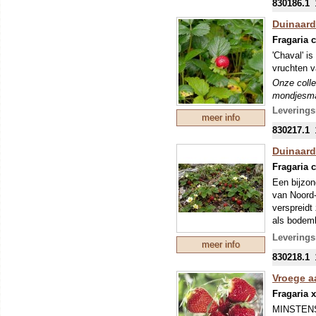
830186.1
Duinaard
Fragaria 
'Chaval' i
vruchten v
Onze colle
mondjesmaa
welke in s
Leverings
meer info
830217.1
Duinaard
Fragaria 
Een bijzon
van Noord-
verspreidt 
als bodem
Leverings
meer info
In het voo
830218.1
botanische
staat beke
Vroege aa
belangrijk
Fragaria 
Onze colle
MINSTENS 
mondjesmaa