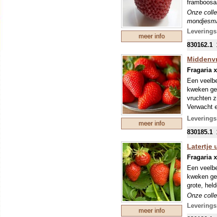
framboosaa
Onze colle
mondjesmaa
welke in s
Leverings
meer info
830162.1
Middenvr
Fragaria 
Een veelbe
kweken ges
vruchten z
Verwacht e
Onze colle
Leverings
meer info
mondjesmaa
830185.1
welke in s
Latertje 
Fragaria 
Een veelbe
kweken ges
grote, hel
Onze colle
mondjesmaa
Leverings
meer info
welke in s