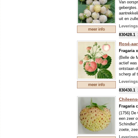
sterk geur
Van oorspr
ingezonken
gebergtes.
uitlopers z
aantrekkel
uit en zull
Onze colle
de perzik 
mondjesmaat
Leverings
meer info
nieuwe tee
Onze colle
830428.1
mei kunnen
mondjesmaat
eventuele 
nieuwe tee
Rosé-aar
mei kunnen
Fragaria 
eventuele 
(Belle de 
actief was
ontstaan d
scherp af 
De aparte 
Leverings
meer info
nog steeds
830430.1
Onze colle
mondjesmaat
Chileense
nieuwe tee
Fragaria 
mei kunnen
(1756) De 
eventuele 
een zeer o
Schindler"
zoete, zee
wordt door
Leverings