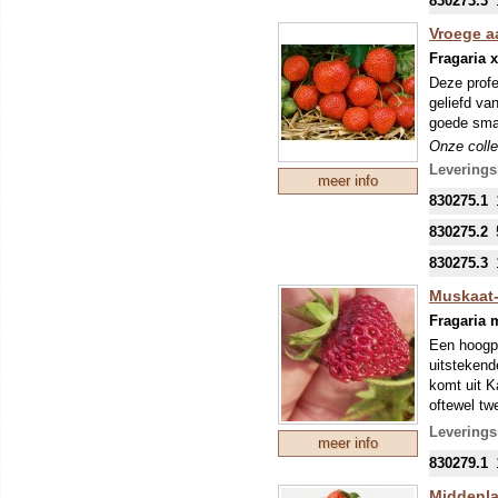
830273.3
Vroege aa
Fragaria 
Deze profe
geliefd va
goede smaa
Onze colle
mondjesmaa
Leverings
meer info
welke in s
830275.1
830275.2
830275.3
Muskaat-
Fragaria 
Een hoogpr
uitstekend
komt uit K
oftewel tw
Onze colle
Leverings
meer info
mondjesmaa
830279.1
welke in s
Middenlat