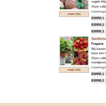
vogels bli
Onze colle
mondjesmaat
Leverings
meer info
nieuwe tee
830950.1
mei kunnen
eventuele 
830950.2
830950.3
Aardbeie
Fragaria
Wij kiezen
keus kon m
Onze colle
mondjesmaat
nieuwe tee
Leverings
meer info
mei kunnen
830990.1
eventuele 
830990.2