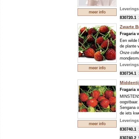
De vruchte
Leverings
meer info
vruchtvlee
830720.1
zoete en a
rijpend ra
Zwarte B
Onze colle
Fragaria 
mondjesmaat
Een wilde 
nieuwe tee
de plante 
mei kunnen
eventuele 
Onze colle
mondjesmaat
nieuwe tee
Leverings
meer info
mei kunnen
830734.1
eventuele 
Middenti
Fragaria 
MINSTENS
oogstbaar.
Sengana o
de iets kwe
consumptie
Leverings
meer info
met veel b
830740.1
groot. De 
Dat geeft 
830740.2