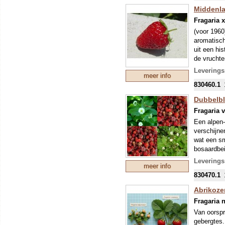
mondjesmaat
Middenla
nieuwe tee
Fragaria 
mei kunnen
(voor 1960
eventuele 
aromatisc
uit een hi
de vruchte
Onze colle
Levering
meer info
mondjesmaat
830460.1
nieuwe tee
mei kunnen
Dubbelblo
eventuele 
Fragaria 
Een alpen-
verschijnen
wat een sm
bosaardbei
Onze colle
Levering
meer info
mondjesmaat
830470.1
nieuwe tee
mei kunnen
Abrikozen
eventuele 
Fragaria n
Van oorspr
gebergtes.