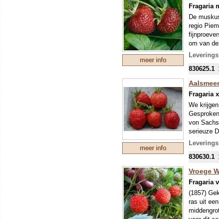
Fragaria 
De muskusa
regio Piem
fijnproeve
om van dez
zeer delic
Leverings
meer info
kruidig ar
830625.1
een mengse
een bestui
Aalsmeer
worden ong
Fragaria 
wilde teel
We krijgen
Onze colle
Gesproken 
mondjesmaat
von Sachse
nieuwe tee
serieuze D
mei kunnen
langst in 
eventuele 
Leverings
meer info
weer belan
830630.1
De vrij kl
zeer zacht
Vroege Wi
zure nasma
Fragaria v
OP DE FO
(1857) Gek
Onze colle
ras uit ee
mondjesmaat
middengrot
nieuwe tee