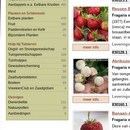
830125.1
Aardappels e.a. Eetbare Knollen
465
Reuzen B
Planten en Schimmels
Fragaria 
Eetbare planten
470
(1977) Een
Fruit
390
(vesca) me
Paddenstoelen en Kefir
28
bosaardbei
Bijzondere Planten
41
staan, in 
middelgrot
Hulp bij Tuinieren
Leverings
meer info
Onze colle
Oogst- en Snoeigereedschap
44
830128.1
mondjesmaa
Tuingereedschappen
109
welke in s
Tuinhulpjes
260
Abrikoze
Gewasbescherming
68
Fragaria n
Mest
56
Van oorspr
Zaaihulpmiddelen
190
gebergtes.
Boeken
89
aantrekkel
VreekenClub en Zaadgidsen
4
uit en zull
de perzik 
Leverings
Overigen
meer info
Onze colle
Dierenliefde
131
830160.1
mondjesmaa
Natuurpotten
38
welke in s
Banaan-A
Aanbiedingen
9
Fragaria 
Deze van o