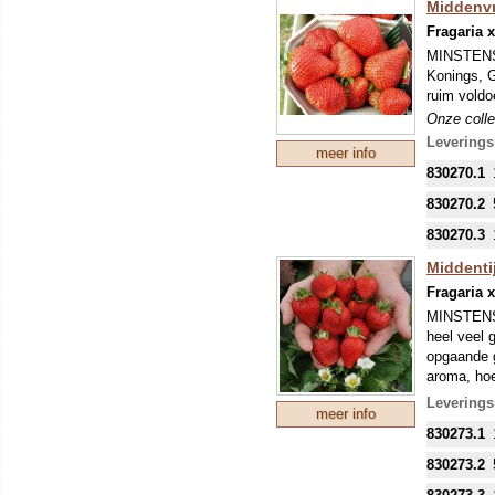
Middenvr
Fragaria 
Dit robuus
presteren 
MINSTENS
grauwe sch
Konings, G
tuin.
ruim voldo
Onze colle
Onze colle
mondjesmaa
mondjesmaa
Leverings
meer info
welke in s
welke in s
830270.1
830270.2
830270.3
Middentij
Fragaria 
MINSTENS 
heel veel 
opgaande g
aroma, hoe
je ze binn
Leverings
meer info
Onze colle
830273.1
mondjesmaa
welke in s
830273.2