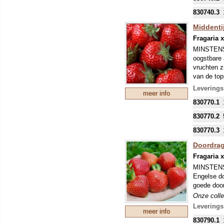
geplukt wo
conservere
830740.3
Senga Seng
Middenti
geplukt, i
Fragaria 
Ook “verdw
plastic of 
MINSTENS
oogstbare 
Onze colle
vruchten z
mondjesmaat
van de top
nieuwe tee
misvorming
mei kunnen
Leverings
meer info
eventuele 
Onze colle
830770.1
mondjesmaat
nieuwe tee
830770.2
mei kunnen
830770.3
eventuele 
Doordrag
Fragaria 
MINSTENS
Engelse do
goede door
Onze colle
mondjesmaat
Leverings
meer info
nieuwe tee
830790.1
mei kunnen