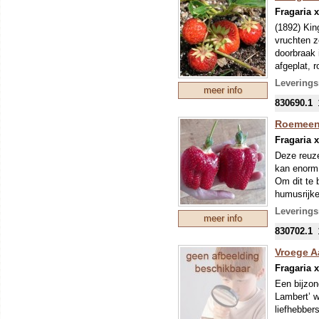
Fragaria 
(1892) Kin
vruchten z
doorbraak 
afgeplat, 
groeikrach
Leverings
meer info
Onze colle
830690.1
mondjesmaat
nieuwe tee
Roemeens
mei kunnen
Fragaria 
eventuele 
Deze reuze
kan enorm 
Om dit te 
humusrijke
nooit droo
Leverings
meer info
deze bakke
830702.1
weg om all
van de buu
Vroege A
Onze colle
Fragaria 
mondjesmaat
Een bijzon
nieuwe tee
Lambert’ w
mei kunnen
liefhebber
eventuele 