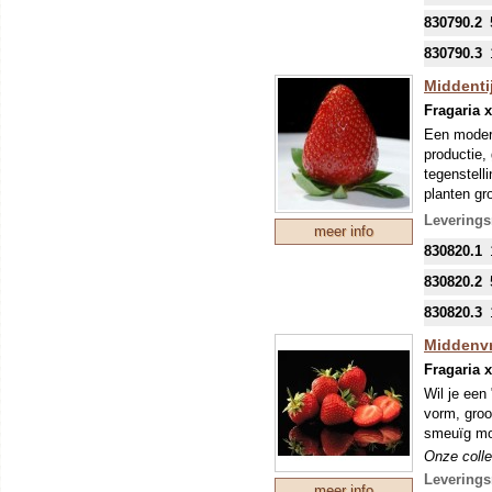
eventuele 
830790.2
830790.3
Middentij
Fragaria 
Een modern
productie,
tegenstell
planten gr
Onze colle
Leverings
meer info
mondjesmaat
830820.1
nieuwe tee
mei kunnen
830820.2
eventuele 
830820.3
Middenvr
Fragaria 
Wil je een
vorm, groo
smeuïg mon
Onze colle
mondjesmaat
Levering
meer info