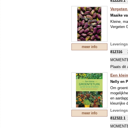
812220.1
publicatie
Walter Bel
Vergeten
Maaike va
Kleine, ma
Vergeten 
Leverings
meer info
812316
MOMENTE
Plaats dit 
Een klei
Nelly en 
Om groente
mogelijkhe
en aardapp
kleurrijke 
beschreven
Leverings
meer info
welke verz
812322.1
de aanscha
groenten e
MOMENTE