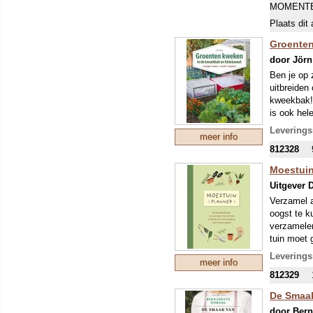
MOMENTE
Plaats dit 
Groenten
door Jörn
Ben je op 
uitbreiden
kweekbak! 
is ook hel
informatie 
Leverings
meer info
a) De basi
812328
geven en v
b) Toepass
Moestuin
kweekbak 
Uitgever D
c) Met sta
kweekbak 
Verzamel a
d) De prak
oogst te k
en planten
verzamelen
tuin moet 
Houd voor 
Leverings
meer info
er geplant
812329
verzorging
beste resul
De Smaak
door Bern