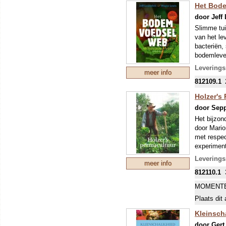
uitgangspu
Het Bod
Zaaien,
-Kortom: p
door Jeff
Gereeds
tuinieren.
Slimme tui
Dieren e
van het le
Tips vo
bacteriën,
bodemleven
Met loss
Maar er is 
informat
Leverings
meer info
“bodemvoe
812109.1
wereld vol
planten.
Holzer's
Door jargo
door Sepp
voor een g
gezonde, w
Het bijzon
Het bodemv
door Mario
standaardw
met respec
experiment
door veel 
Leverings
meer info
De bedoeli
812110.1
Door ons d
prijs zeer
MOMENTE
Plaats dit 
Kleinscha
door Gert