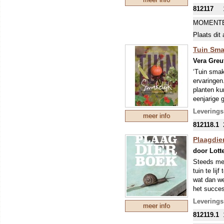
moerasspire
812117
kunnen vit
wetenswaar
MOMENTE
(geferment
Plaats dit 
toepassing
in harmoni
Tuin Sma
Vera Greu
‘Tuin smak
ervaringen
planten ku
eenjarige 
Leverings
meer info
Het boek i
812118.1
Tuiniere
Plaagdie
Moestuin
door Lott
De eetba
Steeds mee
tuin te li
In het eer
wat dan we
hoe je je 
het succes
geeft en w
Leverings
geeft conc
meer info
Het Plaagd
polycultuur
812119.1
de hoofdro