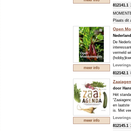
aangegeven
812141.1
NTS mee, d
en tuinen.
MOMENTE
Plaats dit 
Open Mo
Nederland
De Nederla
interessan
vermeld wi
(hobby)kwe
Je steunt 
Leverings
meer info
bezoek van
812142.1
Zaaiage
door Hans
Hét standa
“Zaaiagend
en laatste
is. Met ve
zaden, ver
Leverings
meer info
90 soort
812145.1