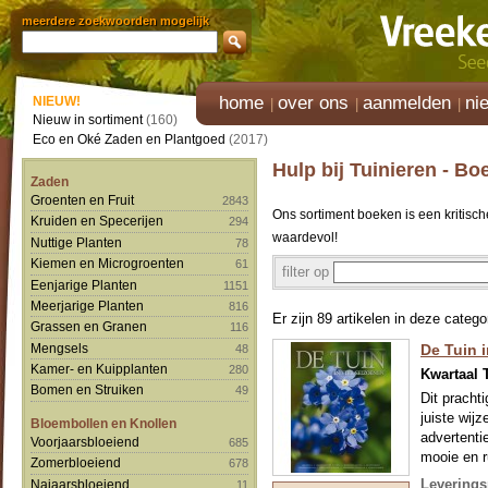
meerdere zoekwoorden mogelijk
home
over ons
aanmelden
ni
NIEUW!
Nieuw in sortiment
(160)
Eco en Oké Zaden en Plantgoed
(2017)
Hulp bij Tuinieren - Bo
Zaden
Groenten en Fruit
2843
Ons sortiment boeken is een kritische
Kruiden en Specerijen
294
waardevol!
Nuttige Planten
78
Kiemen en Microgroenten
61
filter op
Eenjarige Planten
1151
Meerjarige Planten
816
Er zijn 89 artikelen in deze catego
Grassen en Granen
116
Mengsels
De Tuin 
48
Kamer- en Kuipplanten
280
Kwartaal T
Bomen en Struiken
49
Dit pracht
juiste wij
Bloembollen en Knollen
advertenti
Voorjaarsbloeiend
685
mooie en r
Zomerbloeiend
678
WE LEVE
Leverings
Najaarsbloeiend
11