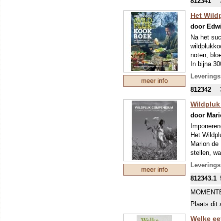
812341
letten? Wa
planten he
Het Wild
antwoord.
door Edwi
Na het suc
wildplukko
noten, blo
In bijna 3
Rongastrob
Leverings
meer info
gerechten.
812342
Wildplu
door Mari
Imponeren
Het Wildpl
Marion de 
stellen, w
onderschei
Leverings
meer info
812343.1
Compleet
De onderti
MOMENTE
zijn. Want 
Plaats dit 
3.900 plan
planten. A
Welke eet