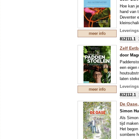
Hoe kan je
hand van t
Deventer e
kleinschal
Hof van Tw
Leverings
meer info
stukken gr
812111.1
houtwallen
beheervorm
Zelf Eet
gezondheid
door Magd
Commons! v
Koppel jez
Paddenstoe
voeding, g
een eigen 
wel echt v
houtsubstr
De Hof van
laten stek
zaden van
Dit boek l
Leverings
meer info
zult zien 
812112.1
de venster
eetbare pa
De Oase,
een eetbar
Simon Hu
Als Simon e
tijd maken
Het begon 
sombere he