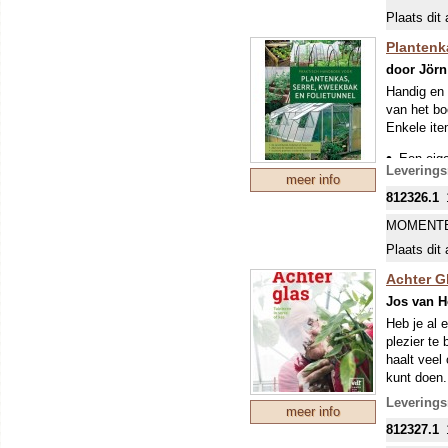
Droom alva
Plaats dit 
het balkon 
Plantenk
door Jörn
Handig en 
van het bo
Enkele ite
Een eige
Leverings
solarkas
meer info
812326.1
Bouw en 
zonwerin
MOMENTE
Plantenk
Plaats dit 
kweken 
Achter G
De meest
Jos van 
kweken, 
Zo’n “on
Heb je al 
plezier te
haalt veel 
kunt doen.
klassieke 
Leverings
meer info
kneepjes v
812327.1
houden? Je