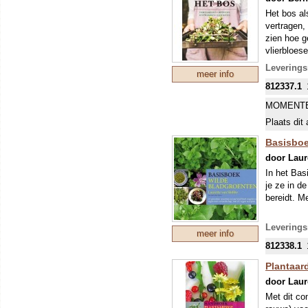
Het bos al
vertragen,
zien hoe g
vlierbloes
Zo geniet 
Leverings
meer info
planten en
812337.1
nog steeds
unieke rec
MOMENTE
voor een l
Plaats dit 
dennennaal
kruiden en
Basisboe
planten in
door Laur
foodstylist
In het Bas
je ze in d
bereidt. M
De 65 vega
Leverings
meer info
Met 176 pa
812338.1
handboek v
Plantaar
Wilde plan
door Laur
landbouw n
uitleg ove
Met dit co