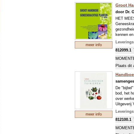
UITERAA
Groot Ha
door Dr. G
HET MEE
Geneeskrac
gezondhei
kennen en 
volwaardig
Leverings
meer info
812099.1
In dit ove
belangrijk
MOMENTE
werking, i
Plaats dit 
potentiele
kruiden ku
Handboek
wetenschap
samenges
De "bijbel
Dit prakti
bod, het h
geneeskrac
over werkel
en produce
Uitgeverij
kruidenlie
sprookjes
Leverings
meer info
812100.1
MOMENTE