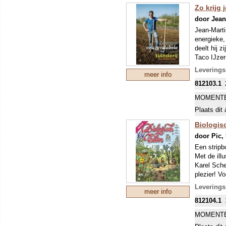
Zo krijg 
door Jean-
Jean-Martin
energieke,
deelt hij z
Taco IJzer
Nederlands
Leverings
meer info
812103.1
MOMENTE
Plaats dit 
Biologis
door Pic,
Een stripb
Met de ill
Karel Sche
plezier! Vo
humor. En 
Leverings
meer info
het bevred
812104.1
Karel Schel
MOMENTE
een belang