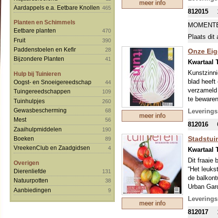
meer info
Aardappels e.a. Eetbare Knollen
465
812015
Planten en Schimmels
MOMENTE
Eetbare planten
470
Plaats dit 
Fruit
390
Paddenstoelen en Kefir
28
Onze Eig
Bijzondere Planten
41
Kwartaal T
Kunstzinnig
Hulp bij Tuinieren
blad heeft
Oogst- en Snoeigereedschap
44
verzameld 
Tuingereedschappen
109
te bewaren
Tuinhulpjes
260
68 pagina’
Gewasbescherming
Leverings
68
meer info
WE LEVE
Mest
56
812016
Zaaihulpmiddelen
190
Stadstui
Boeken
89
VreekenClub en Zaadgidsen
4
Kwartaal T
Dit fraaie 
Overigen
“Het leuks
Dierenliefde
131
de balkont
Natuurpotten
38
Urban Gard
Aanbiedingen
9
informatie
Leverings
meer info
en mooie bu
812017
Het blad k