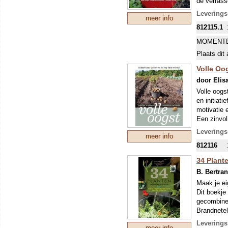
de verrass
Marjolein 
inneemt om
Leverings
meer info
beginnende
812115.1
tuinfreaks
tuinontwer
MOMENTE
(
www.lotte
Plaats dit 
Volle Oo
door Elis
Volle oogs
en initiat
motivatie 
Een zinvol
connectie 
Leverings
meer info
landbouw d
812116
geraakt, w
34 Plant
Volle oogs
B. Bertran
groentenab
geschetst 
Maak je ei
menselijke
Dit boekje
organisati
gecombine
oogst insp
Brandnetel
vorm te g
hebben gew
Leverings
meer info