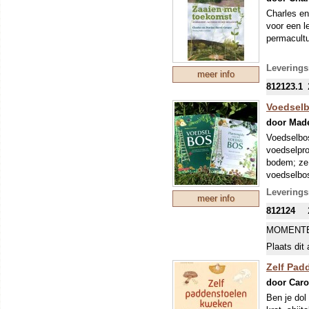
Charles en
voor een l
permacultu
In tien jaa
Leverings
meer info
jaarlijks 
812123.1
onderzoek
Voedselb
Charles en
door Mad
puttend uit
theoretisc
Voedselbos
van boeren
voedselpro
met toekom
bodem; ze 
voedselbos
kosten. Da
Leverings
meer info
Dit boek i
812124
aanleggen.
grond- of 
MOMENTE
permacultu
Plaats dit 
"Iedereen 
inspiratie
Zelf Pad
Het boek b
door Car
ecologie e
Ben je dol
Brede ac