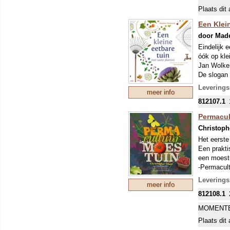
voor haar,
Plaats dit 
buurmannen
de dood he
Een Klei
door Mad
Eindelijk 
óók op kle
Jan Wolker
De slogan i
eetbare bl
Leverings
meer info
inspiratie
812107.1
dat alles 
ontwerpen 
Permacul
Christoph
Geurige, k
‘Een kleine
Het eerste
uitgewerkt
Een prakti
een moestu
-Permacult
Een eetb
de weg naa
Leverings
meer info
maakt die 
Met vast
812108.1
gezonde ba
Inspirer
-Permacult
MOMENTE
Optimale
mee kunt w
Plaats dit 
van tuinier
Vaste, w