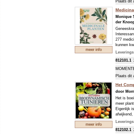
Plaats dit 
Medicina
Monique S
der Knoo
Geneeskrac
Interessant
277 medici
kunnen kwe
meer info
crèmes en 
Leverings
812101.1
Aansluiten
Royal Bota
MOMENTE
algemene s
Plaats dit 
kleine maa
Het Comp
De auteurs
door Mon
Botanical 
Het is boe
planten (
w
meer plante
Eigenlijk 
afwijkend,
diverse en
Leverings
meer info
Dit boek h
812102.1
naslagwerk