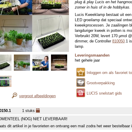
plug & play Lucis en het hangmod
zomer in huis of in de hobbykas.
Lucis Kweeklamp bestaat uit een
LED groeilamp dat speciaal ontw
kweekprocessen. Je zaailingen b
langduriger kweek in potten is mo
Verbruikt 20W, levert 170 µmol 
dimmer, de Controller
810050
.1 i
lamp.
Leveringsmaanden
het gehele jaar
Inloggen om als favoriet t
Grootverpakking
LUCIS snelstart gids
vergroot afbeeldingen
0150.1
1 stuks
MENTEEL (NOG) NIET LEVERBAAR!
aats dit artikel in je favorieten en ontvang een mail zodra het weer bestelbaar 