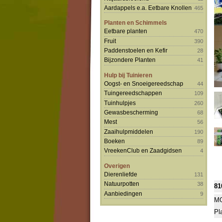
Aardappels e.a. Eetbare Knollen
465
Planten en Schimmels
Eetbare planten
470
Fruit
390
Paddenstoelen en Kefir
28
Bijzondere Planten
41
Hulp bij Tuinieren
Oogst- en Snoeigereedschap
44
Tuingereedschappen
109
Tuinhulpjes
260
Gewasbescherming
68
Mest
56
Zaaihulpmiddelen
190
Boeken
89
VreekenClub en Zaadgidsen
4
Overigen
Dierenliefde
131
Natuurpotten
38
81
Aanbiedingen
9
MO
Pl