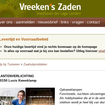
ver ons
aanmelden
nieuwsbrief
links
vragen
contact
Levertijd en Voorraadbeleid
Onze huidige levertijd vind je rechts bovenaan op de homepage
Is alles op voorraad wat je bij ons kan bestellen? Uitleg hierover
vind
lp bij Tuinieren
>
Zaaihulpmiddelen
LANTENVERLICHTING
0150 Lucis Kweeklamp
Opkweeklampen
Functionele, nuchtere uitvoeringe
Als hobbykweker die al in de win
stekken wordt je heel blij van d