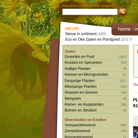
meerdere zoekwoorden mogelijk
home
o
NIEUW!
Nieuw in sortiment
(160)
Eco en Oké Zaden en Plantgoed
(2017)
Zaden
Groenten en Fruit
2843
Kruiden en Specerijen
294
Nuttige Planten
78
Kiemen en Microgroenten
61
Eenjarige Planten
1151
Hu
Meerjarige Planten
816
Grassen en Granen
116
Mengsels
48
P
Kamer- en Kuipplanten
280
81
Bomen en Struiken
49
Bloembollen en Knollen
Voorjaarsbloeiend
685
Zomerbloeiend
678
Najaarsbloeiend
11