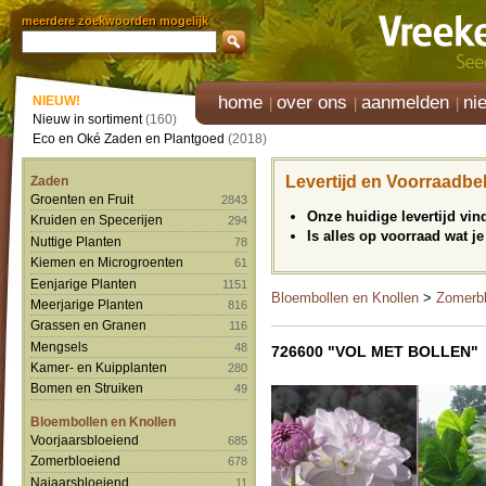
meerdere zoekwoorden mogelijk
home
over ons
aanmelden
ni
NIEUW!
Nieuw in sortiment
(160)
Eco en Oké Zaden en Plantgoed
(2018)
Levertijd en Voorraadbe
Zaden
Groenten en Fruit
2843
Onze huidige levertijd vi
Kruiden en Specerijen
294
Is alles op voorraad wat je
Nuttige Planten
78
Kiemen en Microgroenten
61
Eenjarige Planten
1151
Bloembollen en Knollen
>
Zomerbl
Meerjarige Planten
816
Grassen en Granen
116
Mengsels
48
726600 "VOL MET BOLLEN"
Kamer- en Kuipplanten
280
Bomen en Struiken
49
Bloembollen en Knollen
Voorjaarsbloeiend
685
Zomerbloeiend
678
Najaarsbloeiend
11