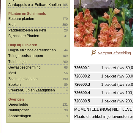
Aardappels e.a. Eetbare Knollen
465
Planten en Schimmels
Eetbare planten
470
Fruit
390
Paddenstoelen en Kefir
28
Bijzondere Planten
41
Hulp bij Tuinieren
Oogst- en Snoeigereedschap
44
vergroot afbeelding
Tuingereedschappen
109
Tuinhulpjes
260
Gewasbescherming
68
726600.1
1 pakket (twv 39,
Mest
56
726600.2
1 pakket (twv 50,
Zaaihulpmiddelen
190
726600.3
1 pakket (twv 75,
Boeken
89
VreekenClub en Zaadgidsen
4
726600.4
1 pakket (twv 100
Overigen
726600.5
1 pakket (twv 200
Dierenliefde
131
MOMENTEEL (NOG) NIET LEVE
Natuurpotten
38
Aanbiedingen
9
Plaats dit artikel in je favorieten